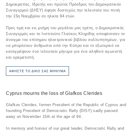
Δημοκρατίας, Ιδρυτής και πρώτος Πρόεδρος του Δημοκρατικού
Συναγερμού (ΔΗΣΥ) άφησε δυστυχώς την τελευταία του πνοή
την 15η Νοεμβρίου σε ηλικία 94 ετών.
Προς τιμή και εις μνήμη του μεγάλου μας ηγέτη, ο Δημοκρατικός
Συναγερμός και το Ινστιτούτο Γλαύκος Κληρίδης αποφάσισαν το
άνοιγμα του επίσημου ηλεκτρονικού βιβλίου συλλυπητηρίων, για
να μπορέσουν άνθρωποι από την Κύπρο και το εξωτερικό να
καταγράψουν ένα τελευταίο μήνυμα για ένα αληθινό αγωνιστή
και οραματιστή.
ΑΦΗΣΤΕ ΤΟ ΔΙΚΟ ΣΑΣ ΜΗΝΥΜΑ
Cyprus mourns the loss of Glafkos Clerides
Glafkos Clerides, former President of the Republic of Cyprus and
founding President of Democratic Rally (DISY) sadly passed
away on November 15th at the age of 94.
In memory and honour of our great leader, Democratic Rally and